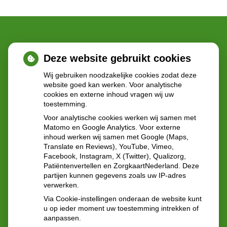
Deze website gebruikt cookies
Wij gebruiken noodzakelijke cookies zodat deze
Adresgegevens
website goed kan werken. Voor analytische
cookies en externe inhoud vragen wij uw
toestemming.
Statenlaan 40
Voor analytische cookies werken wij samen met
2582GN 's-Gravenhage
Matomo en Google Analytics. Voor externe
inhoud werken wij samen met Google (Maps,
Translate en Reviews), YouTube, Vimeo,
Tel:
070-3551343
Facebook, Instagram, X (Twitter), Qualizorg,
E-mail:
vangreuningen@ezorg.nl
Patiëntenvertellen en ZorgkaartNederland. Deze
partijen kunnen gegevens zoals uw IP-adres
verwerken.
Via Cookie-instellingen onderaan de website kunt
u op ieder moment uw toestemming intrekken of
aanpassen.