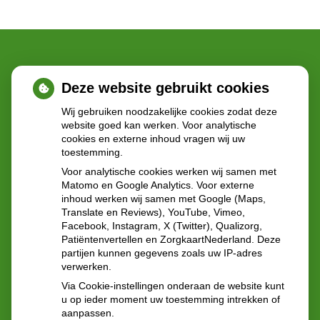
Deze website gebruikt cookies
Wij gebruiken noodzakelijke cookies zodat deze
Adresgegevens
website goed kan werken. Voor analytische
cookies en externe inhoud vragen wij uw
toestemming.
Statenlaan 40
Voor analytische cookies werken wij samen met
2582GN 's-Gravenhage
Matomo en Google Analytics. Voor externe
inhoud werken wij samen met Google (Maps,
Translate en Reviews), YouTube, Vimeo,
Tel:
070-3551343
Facebook, Instagram, X (Twitter), Qualizorg,
E-mail:
vangreuningen@ezorg.nl
Patiëntenvertellen en ZorgkaartNederland. Deze
partijen kunnen gegevens zoals uw IP-adres
verwerken.
Via Cookie-instellingen onderaan de website kunt
u op ieder moment uw toestemming intrekken of
aanpassen.