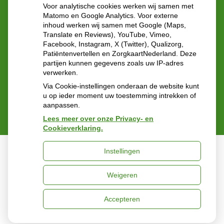
Statenlaan 40
Voor analytische cookies werken wij samen met
2582GN 's-Gravenhage
Matomo en Google Analytics. Voor externe
inhoud werken wij samen met Google (Maps,
Translate en Reviews), YouTube, Vimeo,
Tel:
070-3551343
Facebook, Instagram, X (Twitter), Qualizorg,
E-mail:
vangreuningen@ezorg.nl
Patiëntenvertellen en ZorgkaartNederland. Deze
partijen kunnen gegevens zoals uw IP-adres
verwerken.
Via Cookie-instellingen onderaan de website kunt
u op ieder moment uw toestemming intrekken of
aanpassen.
Lees meer over onze Privacy- en
Cookieverklaring.
Instellingen
Uw Zorg Online
|
Beheer
Weigeren
Privacy verklaring
|
Cookie-instellingen
|
Voorwaarden
Accepteren