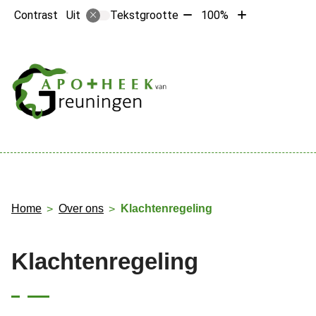
Tekst
Tekst
Contrast
Tekstgrootte
100%
Uit
verkleinen
vergroten
met
met
10%
10%
Hoofdme
Home
Over ons
Klachtenregeling
Klachtenregeling