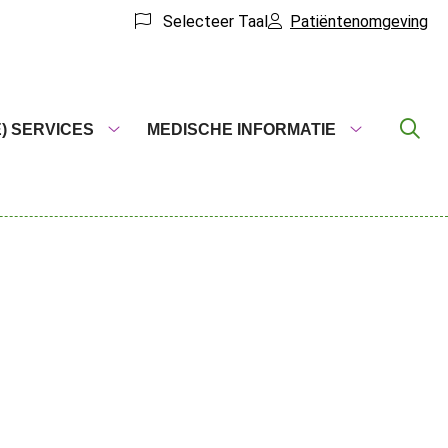
Selecteer Taal
Patiëntenomgeving
E) SERVICES
MEDISCHE INFORMATIE
(Online)
Medische
services
informatie
submenu
submenu