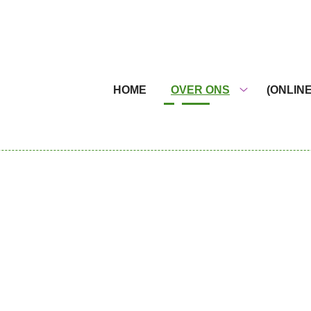
nu
HOME
OVER ONS
(ONLIN
Over
ons
submenu