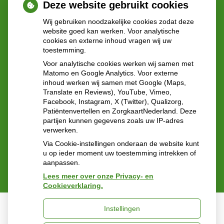
Deze website gebruikt cookies
Wij gebruiken noodzakelijke cookies zodat deze
Adresgegevens
website goed kan werken. Voor analytische
cookies en externe inhoud vragen wij uw
toestemming.
Statenlaan 40
Voor analytische cookies werken wij samen met
2582GN 's-Gravenhage
Matomo en Google Analytics. Voor externe
inhoud werken wij samen met Google (Maps,
Translate en Reviews), YouTube, Vimeo,
Tel:
070-3551343
Facebook, Instagram, X (Twitter), Qualizorg,
E-mail:
vangreuningen@ezorg.nl
Patiëntenvertellen en ZorgkaartNederland. Deze
partijen kunnen gegevens zoals uw IP-adres
verwerken.
Via Cookie-instellingen onderaan de website kunt
u op ieder moment uw toestemming intrekken of
aanpassen.
Lees meer over onze Privacy- en
Cookieverklaring.
Instellingen